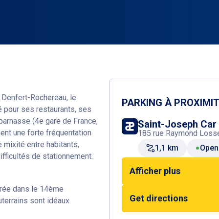
 Denfert-Rochereau, le
PARKING À PROXIMI
 pour ses restaurants, ses
tparnasse (4e gare de France,
Saint-Joseph Car
nt une forte fréquentation
185 rue Raymond Losse
 mixité entre habitants,
1,1 km
Open
fficultés de stationnement.
Afficher plus
urée dans le 14ème
Get directions
terrains sont idéaux.