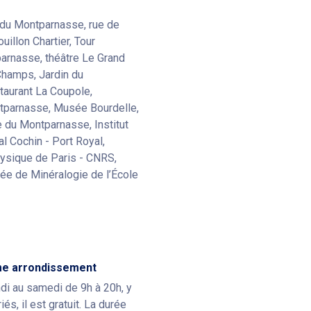
 du Montparnasse, rue de
illon Chartier, Tour
arnasse, théâtre Le Grand
Champs, Jardin du
taurant La Coupole,
tparnasse, Musée Bourdelle,
 du Montparnasse, Institut
l Cochin - Port Royal,
hysique de Paris - CNRS,
ée de Minéralogie de l’École
ème arrondissement
ndi au samedi de 9h à 20h, y
és, il est gratuit. La durée