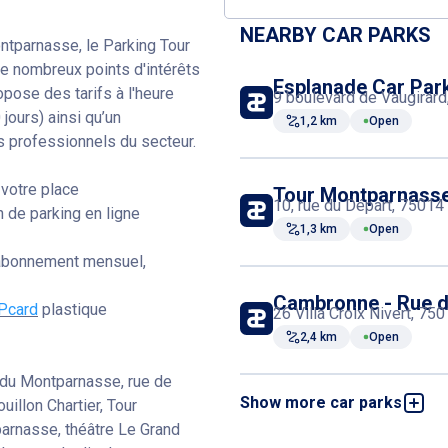
NEARBY CAR PARKS
ntparnasse, le Parking Tour
e nombreux points d'intérêts
Esplanade Car Par
ose des tarifs à l'heure
9 boulevard de Vaugirard
jours) ainsi qu’un
1,2 km
Open
es professionnels du secteur.
 votre place
Tour Montparnasse
10, rue du Départ, 75014 
 de parking en ligne
1,3 km
Open
ia abonnement mensuel,
Cambronne - Rue 
Pcard
plastique
26 Villa Croix Nivert, 75
2,4 km
Open
 du Montparnasse, rue de
Show more car parks
illon Chartier, Tour
Salpêtrière Italie C
114, boulevard de l'Hôpit
arnasse, théâtre Le Grand
2,4 km
Open