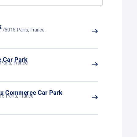
k
, 75015 Paris, France
 Car Park
Paris, France
du Commerce Car Park
015 Paris, France
ar Park
al, 75013 Paris, France