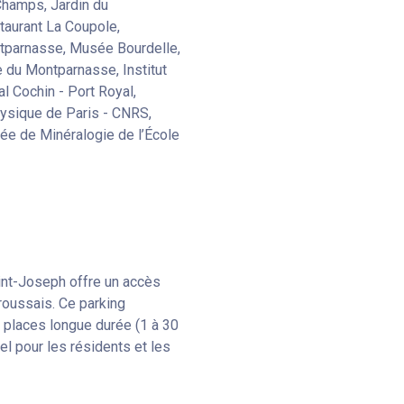
Champs, Jardin du
taurant La Coupole,
tparnasse, Musée Bourdelle,
Mazarine - Odéon
 du Montparnasse, Institut
27 rue Mazarine, 75006 P
l Cochin - Port Royal,
2,8 km
Open
hysique de Paris - CNRS,
ée de Minéralogie de l’École
int-Joseph offre un accès
Broussais. Ce parking
s places longue durée (1 à 30
l pour les résidents et les