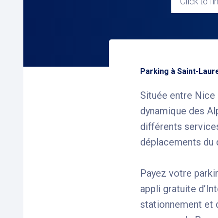
Click to fi
Parking à Saint-Laur
Située entre Nice
dynamique des Alpe
différents servic
déplacements du q
Payez votre parki
appli gratuite d’I
stationnement et d