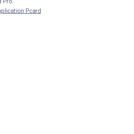
d Pro.
pplication Pcard