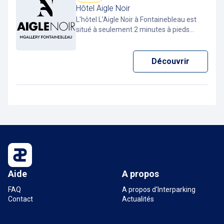
Hôtel Aigle Noir
L'hôtel L’Aigle Noir à Fontainebleau est
situé
à
seulement 2 minutes à pieds
(150m) du parking Interparking Napoléon.
Les clients et visiteurs bénéficient de prix
stationnement avantageux en
Découvrir
téléchargeant la Pcard app.
Aide
A propos
FAQ
A propos d'Interparking
Contact
Actualités