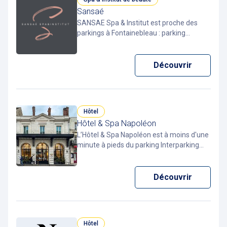
Sansaé
SANSAE Spa & Institut est proche des
parkings à Fontainebleau : parking
Interparking Etape (60m), parking
Interparking Marché (80m) et le parking
Interparking Place d'Armes. Stationner
Découvrir
dans un de ces parking avec la Pcard app
pour payer moins cher.
Hôtel
Hôtel & Spa Napoléon
L’Hôtel & Spa Napoléon est à moins d'une
minute à pieds du parking Interparking
Napoléon à Fontainebleau. Pour profiter
de prix bas sur votre stationnement
horaire, téléchargez la Pcard app.
Découvrir
Hôtel