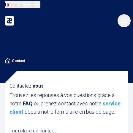
France
FR
Contact
Contactez-
nous
Trouvez les réponses à vos questions grâce à
notre
FAQ
ou prenez contact avec notre
service
client
depuis notre formulaire en bas de page.
Formulaire de contact