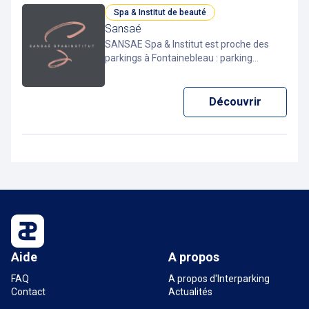
Spa & Institut de beauté
Sansaé
SANSAE Spa & Institut est proche des
parkings à Fontainebleau : parking
Interparking Etape (60m), parking
Interparking Marché (80m) et le parking
Interparking Place d'Armes. Stationner
Découvrir
dans un de ces parking avec la Pcard app
pour payer moins cher.
Aide
A propos
FAQ
A propos d'Interparking
Contact
Actualités