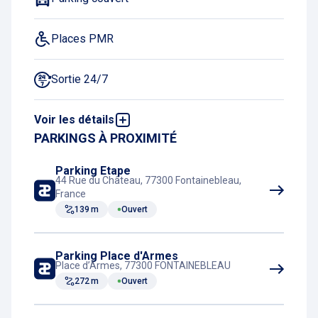
Places PMR
Sortie 24/7
Voir les détails
Places deux-roues
PARKINGS À PROXIMITÉ
Acheter un ticket en ligne
Parking Etape
44 Rue du Château, 77300 Fontainebleau,
France
139 m
Ouvert
Parking Place d'Armes
Place d’Armes, 77300 FONTAINEBLEAU
272 m
Ouvert