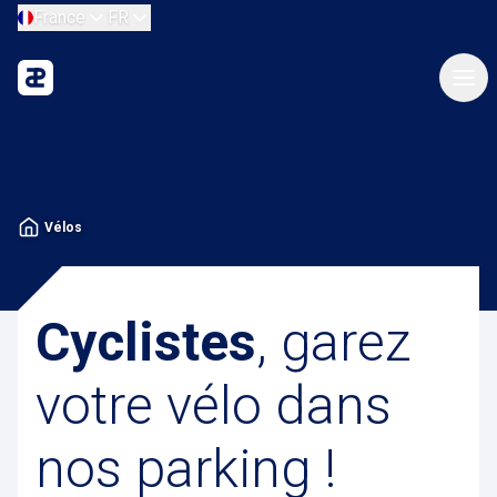
France
FR
Vélos
Cyclistes
, garez
votre vélo dans
nos parking !