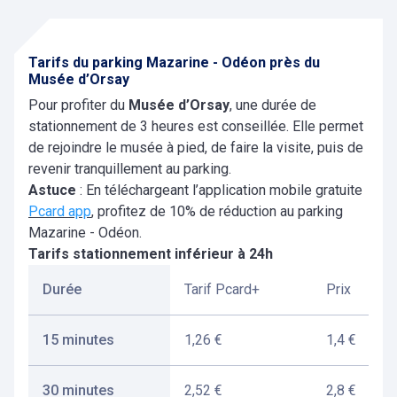
les quais. Une solution pratique si vous venez en
voiture depuis la gare Montparnasse, la gare de
Parking Chauchat Drouot
Lyon, le centre de Paris, Orly, Roissy CDG ou une
12/14 rue Chauchat, 75009 Paris, France
Tarifs du parking Mazarine - Odéon près du
autre ville de France.
Musée d’Orsay
2,7 km
Ouvert
Détails sur le parking Mazarine - Odéon :
Pour profiter du
Musée d’Orsay
, une durée de
achat de ticket de parking possible en ligne
stationnement de 3 heures est conseillée. Elle permet
accès facile depuis la rive gauche
de rejoindre le musée à pied, de faire la visite, puis de
stationnement de 15 min à plusieurs jours
revenir tranquillement au parking.
203 places de parking
Astuce
: En téléchargeant l’application mobile gratuite
20 places moto
Pcard app
, profitez de 10% de réduction au parking
hauteur maximale : 1,85 m
Mazarine - Odéon.
accès et sortie 24h/24
Tarifs stationnement inférieur à 24h
paiement possible via l’application gratuite
Pcard
Durée
Tarif Pcard+
Prix
forfaits longue durée
abonnement parking
voiture ou deux-roues
15 minutes
1,26 €
1,4 €
A noter : Ce parking n’est pas accessible aux
30 minutes
2,52 €
2,8 €