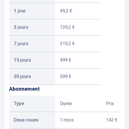
1 jour
49,2 €
3 jours
139,2 €
7 jours
319,2 €
15 jours
499 €
30 jours
599 €
Abonnement
Type
Durée
Prix
Deux-roues
1 mois
142 €