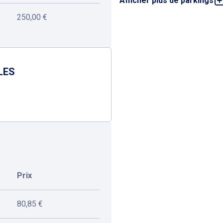
Afficher plus de parkings
Parking Berri Cha
5, rue de Berri, 75008 Pa
250,00 €
2,4 km
Ouvert
Parking François 1
24, rue François 1er, 750
LES
2,7 km
Ouvert
Prix
80,85 €