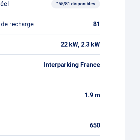
mps de votre stationnement.
réel
55/81 disponibles
onfondre avec le parking Rédélé, qui lui se
 de recharge
81
22 kW, 2.3 kW
Interparking France
1.9 m
s
650