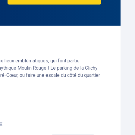
x lieux emblématiques, qui font partie
 mythique Moulin Rouge ! Le parking de la Clichy
cré-Cœur, ou faire une escale du côté du quartier
rcure, etc.), et d’innombrables brasseries qui
 de la Brasserie Wepler, ainsi que d’un Fitness
et est équipé d’un système de vidéosurveillance.
E
éresse le plus