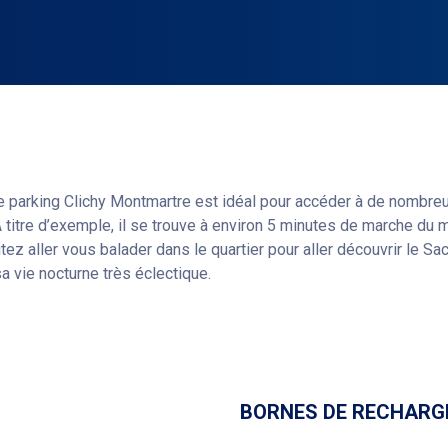
 parking Clichy Montmartre est idéal pour accéder à de nombreu
 A titre d’exemple, il se trouve à environ 5 minutes de marche du
ez aller vous balader dans le quartier pour aller découvrir le Sa
a vie nocturne très éclectique.
chy Montmartre est placé à proximité de nombreux hôtels (Ibis, Me
Obtenir un itinéraire
 nuit. Il se situe notamment à proximité du Cinéma Pathé Wepler,
 côté du magasin Castorama. Le parking est ouvert 7j/7, 24h/24, 
 handicap.
BORNES DE RECHARG
nibles sur place, et vous n’avez qu’à choisir celui qui vous int