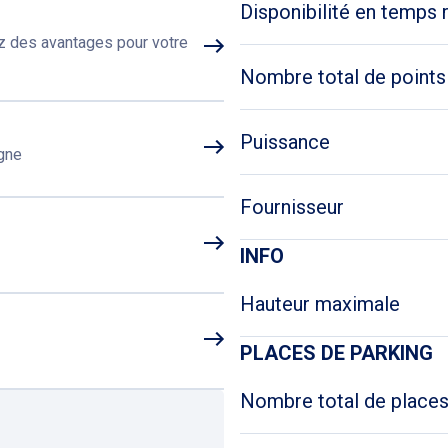
rnes de recharge électrique pour recharger votre véhicule le te
Disponibilité en temps 
se trouve sur la droite de la rue Forest. Attention à ne pas le c
ez des avantages pour votre
Nombre total de points
Puissance
igne
Fournisseur
INFO
Hauteur maximale
PLACES DE PARKING
Nombre total de place