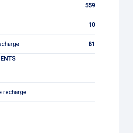
559
10
echarge
81
MENTS
e recharge