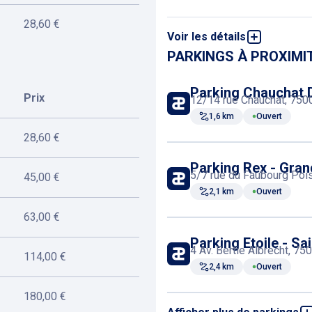
28,60 €
Voir les détails
Acheter un ticket en 
PARKINGS À PROXIMI
Parking Chauchat 
Prix
12/14 rue Chauchat, 7500
1,6 km
Ouvert
28,60 €
Parking Rex - Gra
5/7 rue du Faubourg Pois
45,00 €
2,1 km
Ouvert
63,00 €
Parking Etoile - Sa
4 Av. Bertie Albrecht, 75
114,00 €
2,4 km
Ouvert
180,00 €