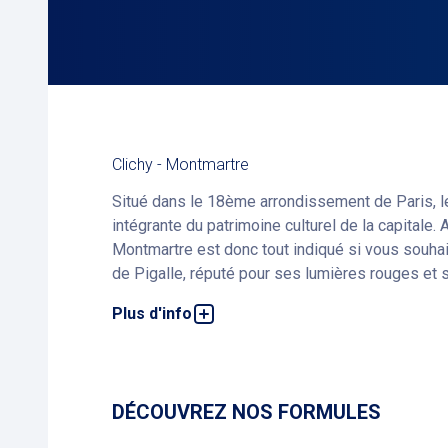
Clichy - Montmartre
Situé dans le 18ème arrondissement de Paris, le
intégrante du patrimoine culturel de la capitale.
Montmartre est donc tout indiqué si vous souhait
de Pigalle, réputé pour ses lumières rouges et s
Plus d'info
Très pratique pour les touristes, le parking Cli
animent ce quartier légendaire de jour comme de
Parc !
L’accès au parking se fait via la rue Forest, du
Il est accessible aux personnes en situation de
DÉCOUVREZ NOS FORMULES
De nombreux forfaits de stationnement sont dispo