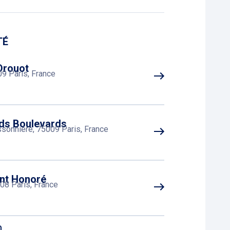
ligne
TÉ
Drouot
9 Paris, France
nds Boulevards
sonnière, 75009 Paris, France
int Honoré
008 Paris, France