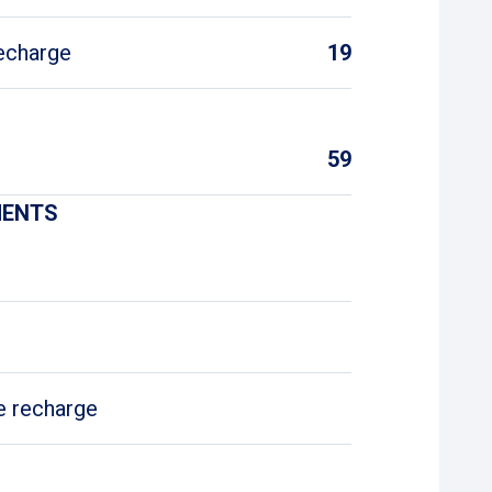
echarge
19
59
MENTS
e recharge