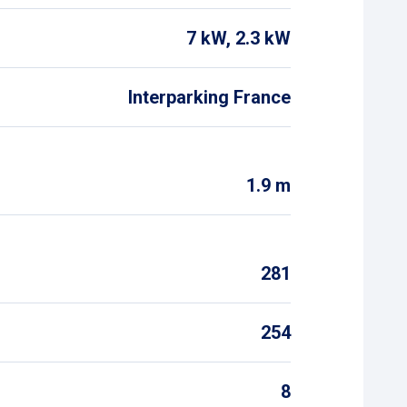
7 kW, 2.3 kW
Interparking France
1.9 m
s
281
254
8