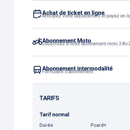
Achat de ticket en ligne
Anticipez votre déplacement et payez en l
Abonnement Moto
Souscrivez à votre abonnement moto 24h/2
Abonnement intermodalité
Formulaire d'abonnement
TARIFS
Tarif normal
Durée
Pcard+