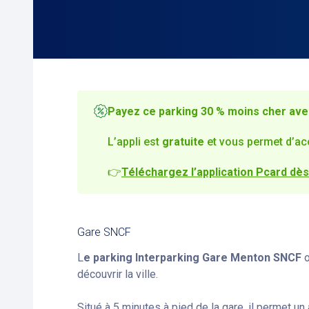
Payez ce parking 30 % moins cher avec
L’appli est
gratuite
et vous permet d’ac
👉
Téléchargez l’application Pcard dès
Gare SNCF
L
e parking Interparking Gare Menton SNCF
o
découvrir la ville.
Situé à 5 minutes à pied de la gare, il permet u