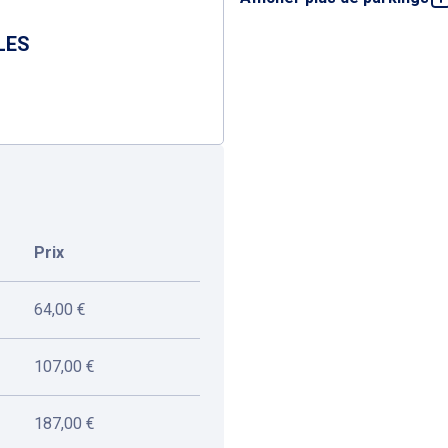
Parking Bastion
1773, Promenade du Sole
LES
976 m
Ouvert
Vieille Ville - Sable
2 Rue Lepante, Place Fo
1,1 km
Ouvert
Prix
64,00 €
107,00 €
187,00 €