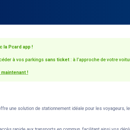
 la Pcard app !
céder à vos parkings
sans ticket
: à l’approche de votre voitu
 maintenant !
ffre une solution de stationnement idéale pour les voyageurs, le
n accès rapide aux transports en commun, facilitant ainsi vos dép