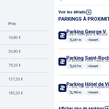
Voir les détails
Places deux-roues
PARKINGS À PROXIMI
Prix
Parking George V
Cours Georges V, 06500 
16,80 €
241 m
Ouvert
36,80 €
Parking Saint-Roc
10 avenue Felix Faure, 
79,20 €
527 m
Ouvert
137,20 €
Parking Hôtel de Vi
21 bis, rue de la Républ
185,20 €
795 m
Ouvert
Afficher plus de parkings