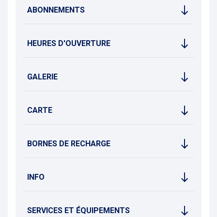
chinon-valdeloire.com
pour ne rien manquer !
ABONNEMENTS
HEURES D'OUVERTURE
GALERIE
CARTE
BORNES DE RECHARGE
INFO
SERVICES ET ÉQUIPEMENTS