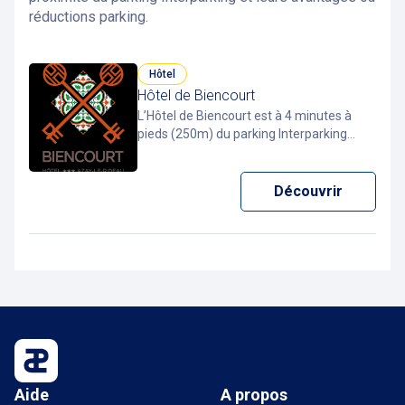
réductions parking.
Hôtel
Hôtel de Biencourt
L’Hôtel de Biencourt est à 4 minutes à
pieds (250m) du parking Interparking
Château à Azay-le-Rideau. Vous pouvez y
stationner à bas coût grâce à l'application
Pcard app gratuite qui offre 30% de
Découvrir
réductions à chaque stationnement.
Aide
A propos