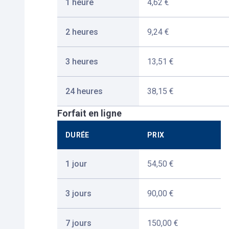
1 heure
4,62 €
2 heures
9,24 €
3 heures
13,51 €
24 heures
38,15 €
Forfait en ligne
DURÉE
PRIX
1 jour
54,50 €
3 jours
90,00 €
7 jours
150,00 €