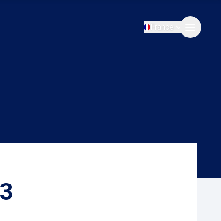
France
 3